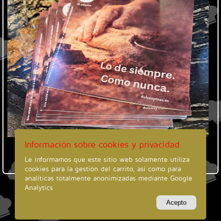
Información sobre cookies y privacidad
Le informamos que este sitio web solamente utiliza
cookies para la gestión del carrito, así como para
analíticas totalmente anonimizadas mediante Google
© 2026 Dulces y Más Benetússer S.L - Benetússer (Valencia)
Analytics
Información Legal
Política Cookies