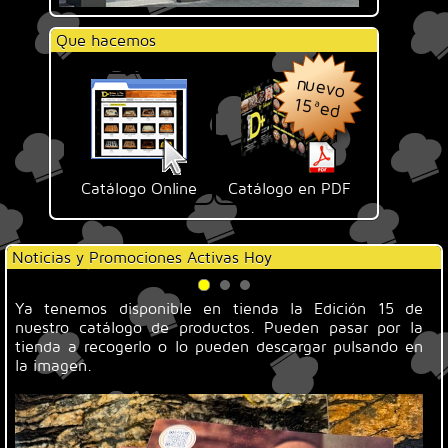
Que hacemos
nuevo
15ªed
Catálogo Online
Catálogo en PDF
Noticias y Promociones Activas Hoy
s
Ya tenemos disponible en tienda la Edición 15 de
Re
s
nuestro catálogo de productos. Pueden pasar por la
l
tienda a recogerlo o lo pueden descargar pulsando en
la imagen.