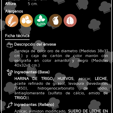
Altura
5 cm.
Alérgenos
Ficha técnica
Descripción del envase
Bandeja de color oro de diametro (Medidas 38x31
cm.) y caja de cartón de color marrón con
serigrafia en color amarillo y negro (Medidas
40x32x8 cm.)
Ingredientes (Base)
HARINA DE TRIGO, HUEVOS
, azúcar,
LECHE
,
aceite refinado de girasol, levadura (levedantes
(E450), hidrogenocarbonato de sódio,
antiaglomerante (sulfato de cálcio, amido de
TRIGO
)).
Ingredientes (Relleno)
Azúcar, almidon modificado,
SUERO DE
LECHE
EN