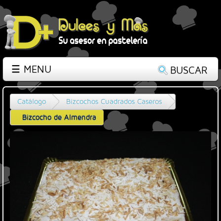
☰ MENU
BUSCAR
Catálogo
Bizcochos Cuadrados Caseros
Bizcocho de Almendra