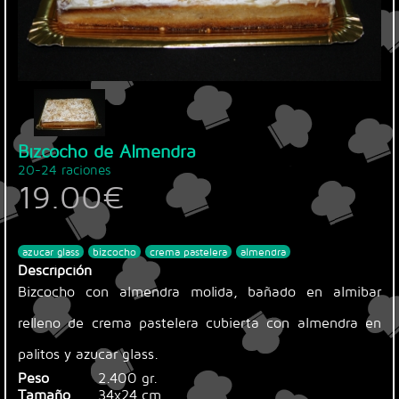
Bizcocho de Almendra
20-24 raciones
19.00
€
azucar glass
bizcocho
crema pastelera
almendra
Descripción
Bizcocho con almendra molida, bañado en almibar
relleno de crema pastelera cubierta con almendra en
palitos y azucar glass.
Peso
2.400 gr.
Tamaño
34x24 cm.