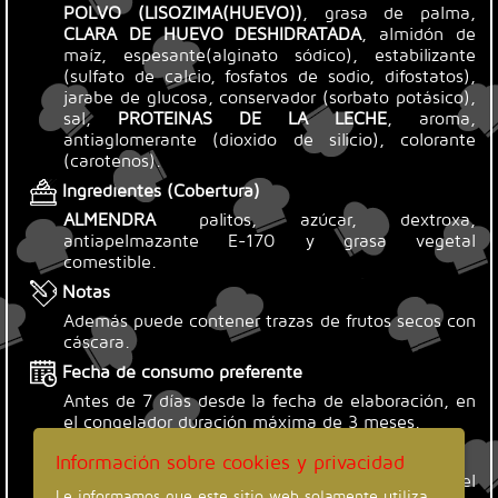
POLVO (LISOZIMA(HUEVO))
, grasa de palma,
CLARA DE HUEVO DESHIDRATADA
, almidón de
maíz, espesante(alginato sódico), estabilizante
(sulfato de calcio, fosfatos de sodio, difostatos),
jarabe de glucosa, conservador (sorbato potásico),
sal,
PROTEINAS DE LA LECHE
, aroma,
antiaglomerante (dioxido de silicio), colorante
(carotenos).
Ingredientes (Cobertura)
ALMENDRA
palitos, azúcar, dextroxa,
antiapelmazante E-170 y grasa vegetal
comestible.
Notas
Además puede contener trazas de frutos secos con
cáscara.
Fecha de consumo preferente
Antes de 7 días desde la fecha de elaboración, en
el congelador duración máxima de 3 meses.
Condiciones de almacenamiento
Información sobre cookies y privacidad
En nevera temperatura óptima de 4º a 7º, en el
Le informamos que este sitio web solamente utiliza