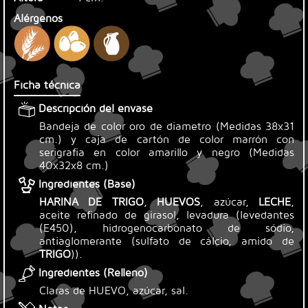
Alérgenos
Ficha técnica
Descripción del envase
Bandeja de color oro de diametro (Medidas 38x31
cm.) y caja de cartón de color marrón con
serigrafia en color amarillo y negro (Medidas
40x32x8 cm.)
Ingredientes (Base)
HARINA DE TRIGO
,
HUEVOS
, azúcar,
LECHE
,
aceite refinado de girasol, levadura (levedantes
(E450), hidrogenocarbonato de sódio,
antiaglomerante (sulfato de cálcio, amido de
TRIGO
)).
Ingredientes (Relleno)
Claras de HUEVO, azúcar, sal.