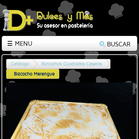
☰ MENU
BUSCAR
Catálogo
Bizcochos Cuadrados Caseros
Bizcocho Merengue