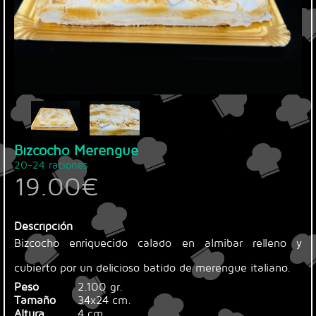
Bizcocho Merengue
20-24 raciones
19.00
€
Descripción
Bizcocho enriquecido calado en almibar relleno y
cubierto por un delicioso batido de merengue italiano.
Peso
2.100 gr.
Tamaño
34x24 cm.
Altura
4 cm.